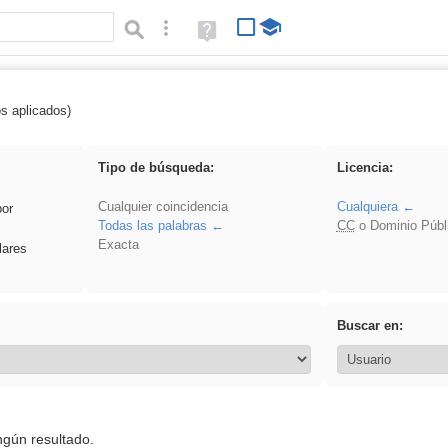
Búsqueda avanzada
Ayuda
(en
ventana
nueva)
os aplicados)
soldador
Tipo de búsqueda:
Licencia:
Cualquier coincidencia
Cualquiera
por
Todas las palabras
CC
o Dominio Públ
Exacta
lares
Buscar en:
ngún resultado.