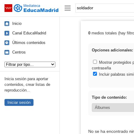
Mediateca de EducaMadrid
Saltar navegación
Palabra o frase:
Inicio
Canal EducaMadrid
0
medios totales (hay filtr
Resultados de: 
Últimos contenidos
Opciones adicionales:
Centros
Tipo de contenido:
Mostrar protegidos 
contraseña
Incluir palabras simi
Inicia sesión para aportar
contenidos, crear listas de
reproducción...
Tipo de contenido:
Iniciar sesión
No se ha encontrado ni