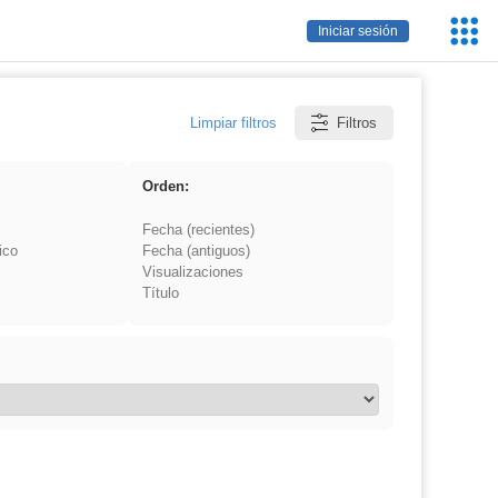
Servic
Iniciar sesión
Educa
Limpiar filtros
Filtros
Orden:
Fecha (recientes)
ico
Fecha (antiguos)
Visualizaciones
Título