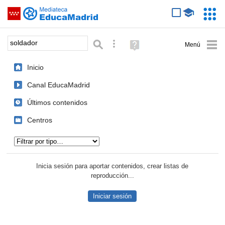
Mediateca de EducaMadrid
Saltar navegación
Servic
Educa
Palabra o frase:
Búsqueda avanzada
Ayuda
(en
ventana
Inicio
nueva)
Canal EducaMadrid
Últimos contenidos
Centros
Tipo de contenido:
Inicia sesión para aportar contenidos, crear listas de
reproducción...
Iniciar sesión