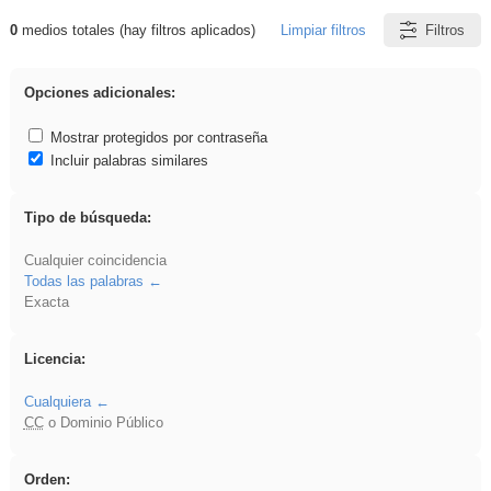
0
medios totales (hay filtros aplicados)
Limpiar filtros
Filtros
Resultados de: soldador
Opciones adicionales:
Mostrar protegidos por contraseña
Incluir palabras similares
Tipo de búsqueda:
Cualquier coincidencia
Todas las palabras
Exacta
Licencia:
Cualquiera
CC
o Dominio Público
Orden: