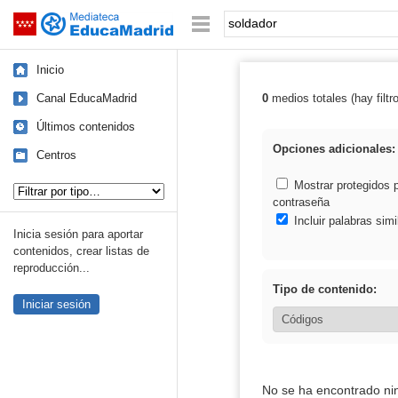
Mediateca de EducaMadrid
Saltar navegación
Palabra o frase:
Inicio
Canal EducaMadrid
0
medios totales (hay filtr
Resultados de: 
Últimos contenidos
Opciones adicionales:
Centros
Tipo de contenido:
Mostrar protegidos 
contraseña
Incluir palabras simi
Inicia sesión para aportar
contenidos, crear listas de
reproducción...
Tipo de contenido:
Iniciar sesión
No se ha encontrado ni