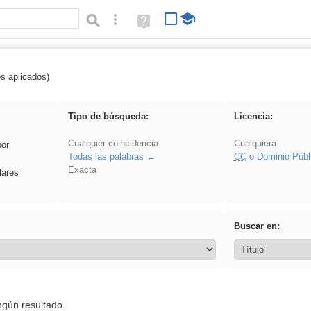
Búsqueda avanzada
Ayuda
(en
ventana
nueva)
os aplicados)
soldador
Tipo de búsqueda:
Licencia:
Cualquier coincidencia
Cualquiera
por
Todas las palabras
CC
o Dominio Públ
Exacta
lares
Buscar en:
ngún resultado.