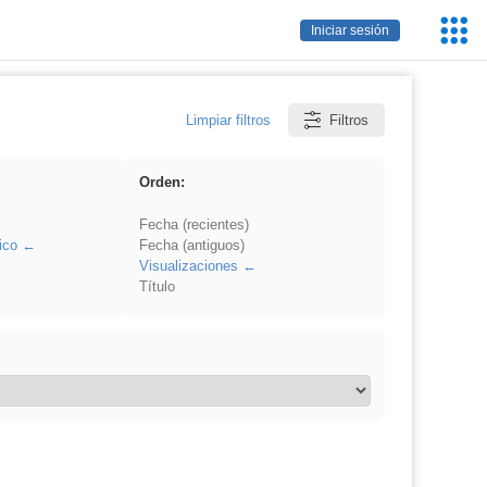
Servic
Iniciar sesión
Educa
Limpiar filtros
Filtros
Orden:
Fecha (recientes)
ico
Fecha (antiguos)
Visualizaciones
Título