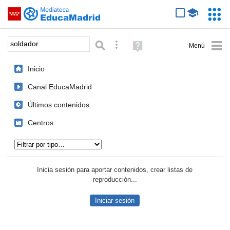
Mediateca de EducaMadrid
Saltar navegación
Servic
Educa
Palabra o frase:
Búsqueda avanzada
Ayuda
(en
ventana
Inicio
nueva)
Canal EducaMadrid
Últimos contenidos
Centros
Tipo de contenido:
Inicia sesión para aportar contenidos, crear listas de
reproducción...
Iniciar sesión