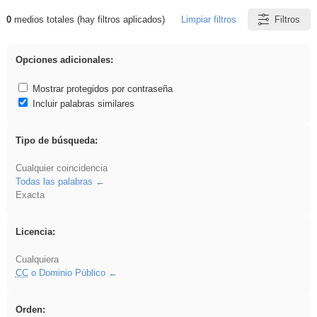
0
medios totales (hay filtros aplicados)
Limpiar filtros
Filtros
Resultados de: soldador
Opciones adicionales:
Mostrar protegidos por contraseña
Incluir palabras similares
Tipo de búsqueda:
Cualquier coincidencia
Todas las palabras
Exacta
Licencia:
Cualquiera
CC
o Dominio Público
Orden: