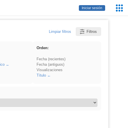
Servic
Iniciar sesión
Educa
Limpiar filtros
Filtros
Orden:
Fecha (recientes)
ico
Fecha (antiguos)
Visualizaciones
Título