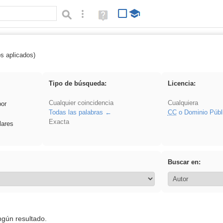
Búsqueda avanzada
Ayuda
(en
ventana
nueva)
os aplicados)
soldador
Tipo de búsqueda:
Licencia:
Cualquier coincidencia
Cualquiera
por
Todas las palabras
CC
o Dominio Públ
Exacta
lares
Buscar en:
ngún resultado.