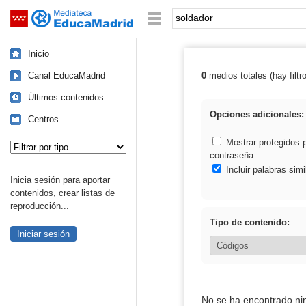
Mediateca de EducaMadrid
Saltar navegación
Palabra o frase:
Inicio
Canal EducaMadrid
0
medios totales (hay filtr
Resultados de: 
Últimos contenidos
Opciones adicionales:
Centros
Tipo de contenido:
Mostrar protegidos 
contraseña
Incluir palabras simi
Inicia sesión para aportar
contenidos, crear listas de
reproducción...
Tipo de contenido:
Iniciar sesión
No se ha encontrado ni