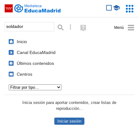
Mediateca de EducaMadrid
Saltar navegación
Servic
Educa
Palabra o frase:
Búsqueda avanzada
Ayuda
(en
ventana
Inicio
nueva)
Canal EducaMadrid
Últimos contenidos
Centros
Tipo de contenido:
Inicia sesión para aportar contenidos, crear listas de
reproducción...
Iniciar sesión