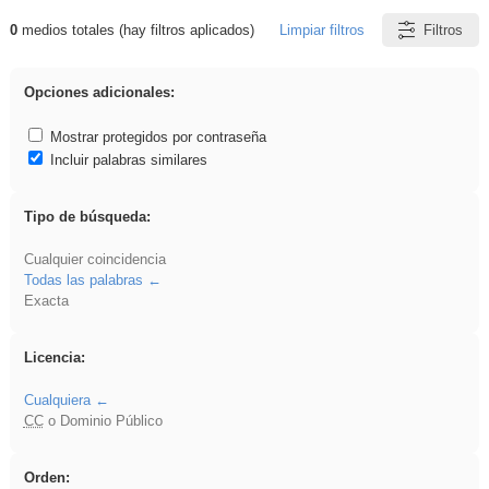
0
medios totales (hay filtros aplicados)
Limpiar filtros
Filtros
Resultados de: soldador
Opciones adicionales:
Mostrar protegidos por contraseña
Incluir palabras similares
Tipo de búsqueda:
Cualquier coincidencia
Todas las palabras
Exacta
Licencia:
Cualquiera
CC
o Dominio Público
Orden: