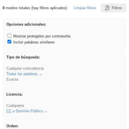
0
medios totales (hay filtros aplicados)
Limpiar filtros
Filtros
Resultados de: soldador
Opciones adicionales:
Mostrar protegidos por contraseña
Incluir palabras similares
Tipo de búsqueda:
Cualquier coincidencia
Todas las palabras
Exacta
Licencia:
Cualquiera
CC
o Dominio Público
Orden: