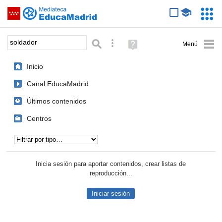
Mediateca de EducaMadrid
Saltar navegación
Servic
Educa
Palabra o frase:
Búsqueda avanzada
Ayuda
(en
ventana
Inicio
nueva)
Canal EducaMadrid
Últimos contenidos
Centros
Tipo de contenido:
Inicia sesión para aportar contenidos, crear listas de
reproducción...
Iniciar sesión