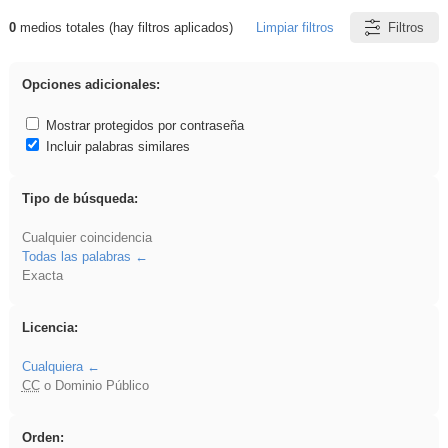
0
medios totales (hay filtros aplicados)
Limpiar filtros
Filtros
Resultados de: soldador
Opciones adicionales:
Mostrar protegidos por contraseña
Incluir palabras similares
Tipo de búsqueda:
Cualquier coincidencia
Todas las palabras
Exacta
Licencia:
Cualquiera
CC
o Dominio Público
Orden: