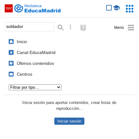
Mediateca de EducaMadrid
Saltar navegación
Servic
Educa
Palabra o frase:
Búsqueda avanzada
Ayuda
(en
ventana
Inicio
nueva)
Canal EducaMadrid
Últimos contenidos
Centros
Tipo de contenido:
Inicia sesión para aportar contenidos, crear listas de
reproducción...
Iniciar sesión