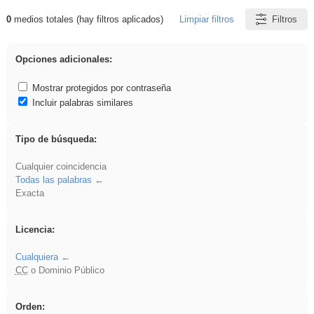
0
medios totales (hay filtros aplicados)
Limpiar filtros
Filtros
Resultados de: soldador
Opciones adicionales:
Mostrar protegidos por contraseña
Incluir palabras similares
Tipo de búsqueda:
Cualquier coincidencia
Todas las palabras
Exacta
Licencia:
Cualquiera
CC
o Dominio Público
Orden: