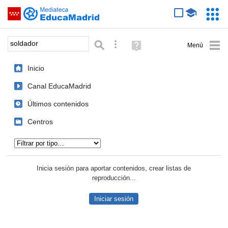
Mediateca de EducaMadrid
Saltar navegación
Servic
Educa
Palabra o frase:
Búsqueda avanzada
Ayuda
(en
ventana
Inicio
nueva)
Canal EducaMadrid
Últimos contenidos
Centros
Tipo de contenido:
Inicia sesión para aportar contenidos, crear listas de
reproducción...
Iniciar sesión