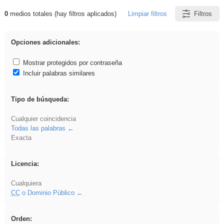
0
medios totales (hay filtros aplicados)
Limpiar filtros
Filtros
Resultados de: soldador
Opciones adicionales:
Mostrar protegidos por contraseña
Incluir palabras similares
Tipo de búsqueda:
Cualquier coincidencia
Todas las palabras
Exacta
Licencia:
Cualquiera
CC
o Dominio Público
Orden: