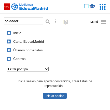
Mediateca de EducaMadrid
Saltar navegación
Servic
Educa
Palabra o frase:
Búsqueda avanzada
Ayuda
(en
ventana
Inicio
nueva)
Canal EducaMadrid
Últimos contenidos
Centros
Tipo de contenido:
Inicia sesión para aportar contenidos, crear listas de
reproducción...
Iniciar sesión