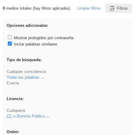
0
medios totales (hay filtros aplicados)
Limpiar filtros
Filtros
Resultados de: soldador
Opciones adicionales:
Mostrar protegidos por contraseña
Incluir palabras similares
Tipo de búsqueda:
Cualquier coincidencia
Todas las palabras
Exacta
Licencia:
Cualquiera
CC
o Dominio Público
Orden: