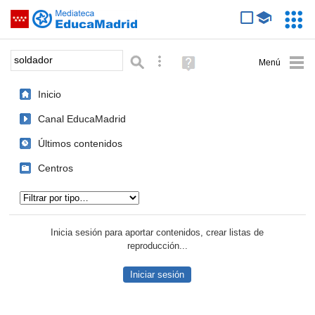
Mediateca de EducaMadrid
Saltar navegación
Servic
Educa
Palabra o frase:
Búsqueda avanzada
Ayuda
(en
ventana
Inicio
nueva)
Canal EducaMadrid
Últimos contenidos
Centros
Tipo de contenido:
Inicia sesión para aportar contenidos, crear listas de
reproducción...
Iniciar sesión