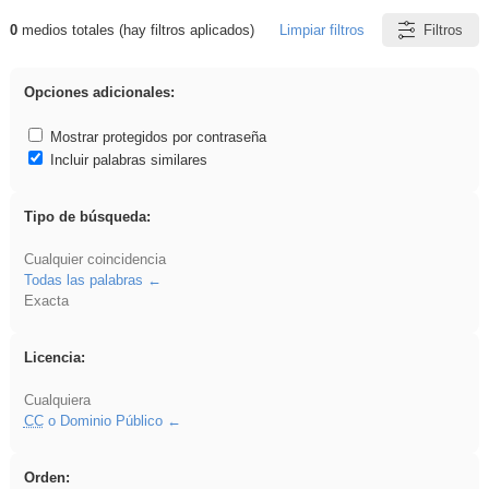
0
medios totales (hay filtros aplicados)
Limpiar filtros
Filtros
Resultados de: soldador
Opciones adicionales:
Mostrar protegidos por contraseña
Incluir palabras similares
Tipo de búsqueda:
Cualquier coincidencia
Todas las palabras
Exacta
Licencia:
Cualquiera
CC
o Dominio Público
Orden: