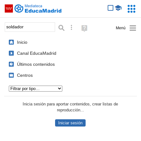
Mediateca de EducaMadrid
Saltar navegación
Servic
Educa
Palabra o frase:
Búsqueda avanzada
Ayuda
(en
ventana
Inicio
nueva)
Canal EducaMadrid
Últimos contenidos
Centros
Tipo de contenido:
Inicia sesión para aportar contenidos, crear listas de
reproducción...
Iniciar sesión