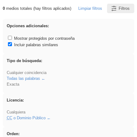
0
medios totales (hay filtros aplicados)
Limpiar filtros
Filtros
Resultados de: soldador
Opciones adicionales:
Mostrar protegidos por contraseña
Incluir palabras similares
Tipo de búsqueda:
Cualquier coincidencia
Todas las palabras
Exacta
Licencia:
Cualquiera
CC
o Dominio Público
Orden: