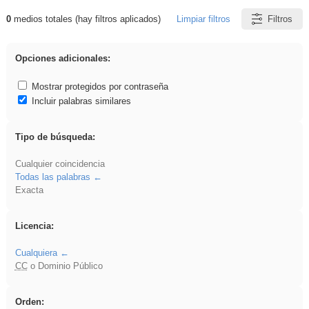
0
medios totales (hay filtros aplicados)
Limpiar filtros
Filtros
Resultados de: soldador
Opciones adicionales:
Mostrar protegidos por contraseña
Incluir palabras similares
Tipo de búsqueda:
Cualquier coincidencia
Todas las palabras
Exacta
Licencia:
Cualquiera
CC
o Dominio Público
Orden: