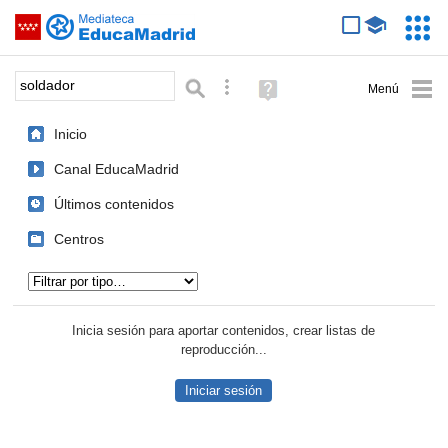
Mediateca de EducaMadrid
Saltar navegación
Servic
Educa
Palabra o frase:
Búsqueda avanzada
Ayuda
(en
ventana
Inicio
nueva)
Canal EducaMadrid
Últimos contenidos
Centros
Tipo de contenido:
Inicia sesión para aportar contenidos, crear listas de
reproducción...
Iniciar sesión