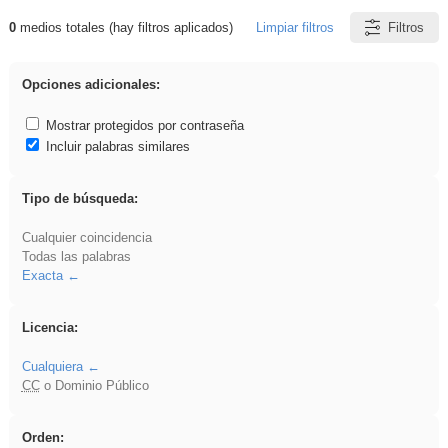
0
medios totales (hay filtros aplicados)
Limpiar filtros
Filtros
Resultados de: soldador
Opciones adicionales:
Mostrar protegidos por contraseña
Incluir palabras similares
Tipo de búsqueda:
Cualquier coincidencia
Todas las palabras
Exacta
Licencia:
Cualquiera
CC
o Dominio Público
Orden: