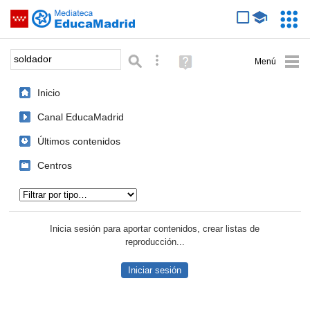
Mediateca de EducaMadrid
Saltar navegación
Servic
Educa
Palabra o frase:
Búsqueda avanzada
Ayuda
(en
ventana
Inicio
nueva)
Canal EducaMadrid
Últimos contenidos
Centros
Tipo de contenido:
Inicia sesión para aportar contenidos, crear listas de
reproducción...
Iniciar sesión