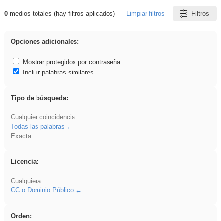
0
medios totales (hay filtros aplicados)
Limpiar filtros
Filtros
Resultados de: soldador
Opciones adicionales:
Mostrar protegidos por contraseña
Incluir palabras similares
Tipo de búsqueda:
Cualquier coincidencia
Todas las palabras
Exacta
Licencia:
Cualquiera
CC
o Dominio Público
Orden: