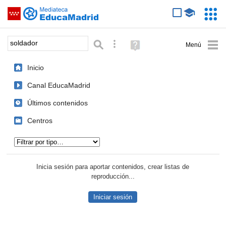
Mediateca de EducaMadrid
Saltar navegación
Servic
Educa
Palabra o frase:
Búsqueda avanzada
Ayuda
(en
ventana
Inicio
nueva)
Canal EducaMadrid
Últimos contenidos
Centros
Tipo de contenido:
Inicia sesión para aportar contenidos, crear listas de
reproducción...
Iniciar sesión