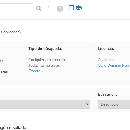
Búsqueda avanzada
Ayuda
(en
ventana
nueva)
os aplicados)
soldador
Tipo de búsqueda:
Licencia:
Cualquier coincidencia
Cualquiera
por
Todas las palabras
CC
o Dominio Públ
Exacta
lares
Buscar en:
ngún resultado.