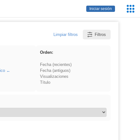
Servic
Iniciar sesión
Educa
Limpiar filtros
Filtros
Orden:
Fecha (recientes)
ico
Fecha (antiguos)
Visualizaciones
Título