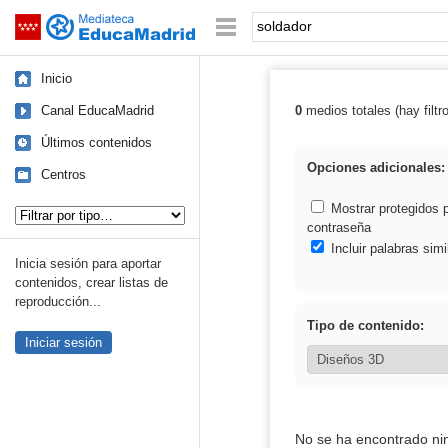
Mediateca de EducaMadrid
Saltar navegación
Palabra o frase:
Inicio
Canal EducaMadrid
0
medios totales (hay filtr
Resultados de: 
Últimos contenidos
Opciones adicionales:
Centros
Tipo de contenido:
Mostrar protegidos 
contraseña
Incluir palabras simi
Inicia sesión para aportar
contenidos, crear listas de
reproducción...
Tipo de contenido:
Iniciar sesión
No se ha encontrado ni