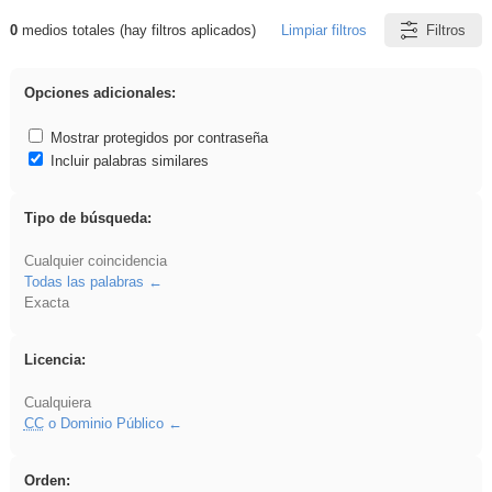
0
medios totales (hay filtros aplicados)
Limpiar filtros
Filtros
Resultados de: soldador
Opciones adicionales:
Mostrar protegidos por contraseña
Incluir palabras similares
Tipo de búsqueda:
Cualquier coincidencia
Todas las palabras
Exacta
Licencia:
Cualquiera
CC
o Dominio Público
Orden: