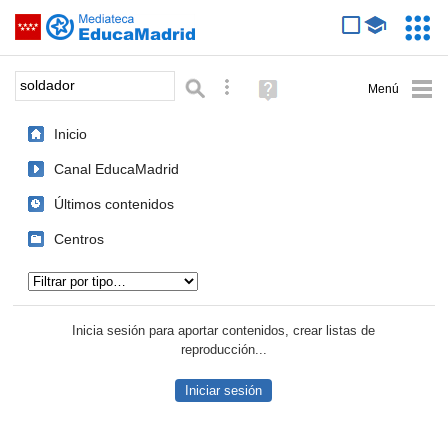
Mediateca de EducaMadrid
Saltar navegación
Servic
Educa
Palabra o frase:
Búsqueda avanzada
Ayuda
(en
ventana
Inicio
nueva)
Canal EducaMadrid
Últimos contenidos
Centros
Tipo de contenido:
Inicia sesión para aportar contenidos, crear listas de
reproducción...
Iniciar sesión