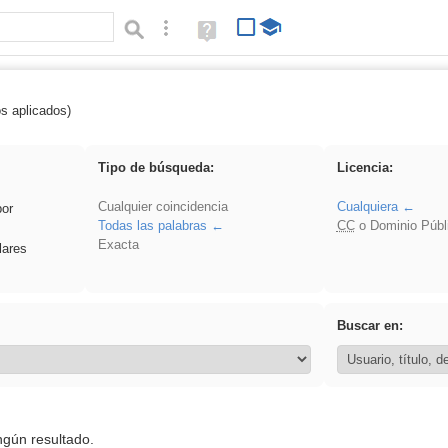
Búsqueda avanzada
Ayuda
(en
ventana
nueva)
os aplicados)
soldador
Tipo de búsqueda:
Licencia:
Cualquier coincidencia
Cualquiera
por
Todas las palabras
CC
o Dominio Públ
Exacta
lares
Buscar en:
ngún resultado.