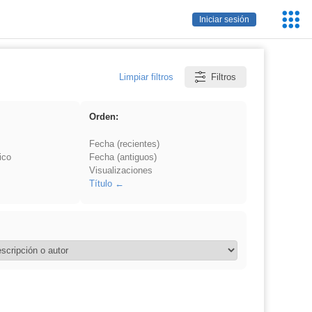
Servic
Iniciar sesión
Educa
Limpiar filtros
Filtros
Orden:
Fecha (recientes)
ico
Fecha (antiguos)
Visualizaciones
Título