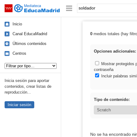
Mediateca de EducaMadrid
Saltar navegación
Palabra o frase:
Inicio
Canal EducaMadrid
0
medios totales (hay filtr
Resultados de: 
Últimos contenidos
Opciones adicionales:
Centros
Tipo de contenido:
Mostrar protegidos 
contraseña
Incluir palabras simi
Inicia sesión para aportar
contenidos, crear listas de
reproducción...
Tipo de contenido:
Iniciar sesión
No se ha encontrado ni