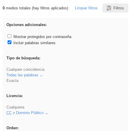
0
medios totales (hay filtros aplicados)
Limpiar filtros
Filtros
Resultados de: soldador
Opciones adicionales:
Mostrar protegidos por contraseña
Incluir palabras similares
Tipo de búsqueda:
Cualquier coincidencia
Todas las palabras
Exacta
Licencia:
Cualquiera
CC
o Dominio Público
Orden: