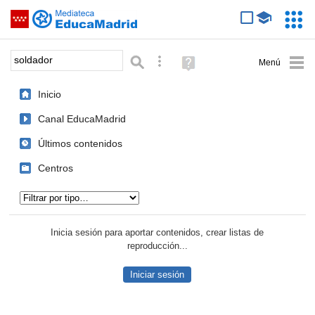
Mediateca de EducaMadrid
Saltar navegación
Servic
Educa
Palabra o frase:
Búsqueda avanzada
Ayuda
(en
ventana
Inicio
nueva)
Canal EducaMadrid
Últimos contenidos
Centros
Tipo de contenido:
Inicia sesión para aportar contenidos, crear listas de
reproducción...
Iniciar sesión