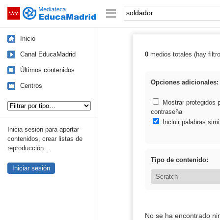
Mediateca de EducaMadrid
Saltar navegación
Palabra o frase:
Inicio
Canal EducaMadrid
0
medios totales (hay filtr
Resultados de: 
Últimos contenidos
Opciones adicionales:
Centros
Tipo de contenido:
Mostrar protegidos 
contraseña
Incluir palabras simi
Inicia sesión para aportar
contenidos, crear listas de
reproducción...
Tipo de contenido:
Iniciar sesión
No se ha encontrado ni