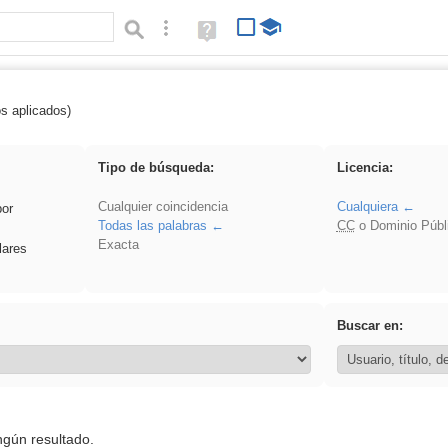
Búsqueda avanzada
Ayuda
(en
ventana
nueva)
os aplicados)
soldador
Tipo de búsqueda:
Licencia:
Cualquier coincidencia
Cualquiera
por
Todas las palabras
CC
o Dominio Públ
Exacta
lares
Buscar en:
ngún resultado.