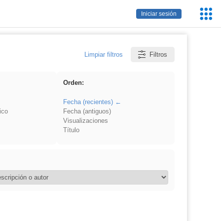
Servic
Iniciar sesión
Educa
Limpiar filtros
Filtros
Orden:
Fecha (recientes)
ico
Fecha (antiguos)
Visualizaciones
Título