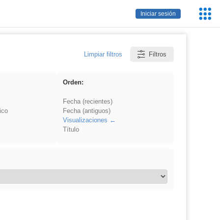
Servic
Iniciar sesión
Educa
Limpiar filtros
Filtros
Orden:
Fecha (recientes)
ico
Fecha (antiguos)
Visualizaciones
Título