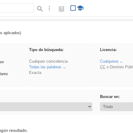
Búsqueda avanzada
Ayuda
(en
ventana
nueva)
os aplicados)
soldador
Tipo de búsqueda:
Licencia:
Cualquier coincidencia
Cualquiera
por
Todas las palabras
CC
o Dominio Públ
Exacta
lares
Buscar en:
ngún resultado.