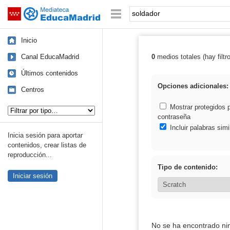
Mediateca de EducaMadrid
Saltar navegación
Palabra o frase:
Inicio
Canal EducaMadrid
0
medios totales (hay filtr
Resultados de: 
Últimos contenidos
Opciones adicionales:
Centros
Tipo de contenido:
Mostrar protegidos 
contraseña
Incluir palabras simi
Inicia sesión para aportar
contenidos, crear listas de
reproducción...
Tipo de contenido:
Iniciar sesión
No se ha encontrado ni