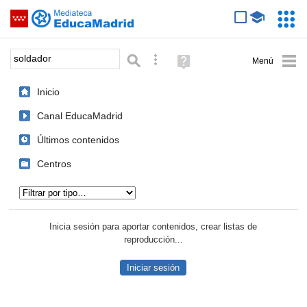
Mediateca de EducaMadrid
Saltar navegación
Servic
Educa
Palabra o frase:
Búsqueda avanzada
Ayuda
(en
ventana
Inicio
nueva)
Canal EducaMadrid
Últimos contenidos
Centros
Tipo de contenido:
Inicia sesión para aportar contenidos, crear listas de
reproducción...
Iniciar sesión