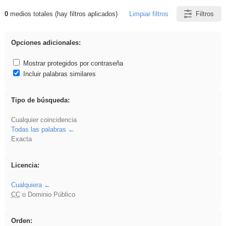
0
medios totales (hay filtros aplicados)
Limpiar filtros
Filtros
Resultados de: soldador
Opciones adicionales:
Mostrar protegidos por contraseña
Incluir palabras similares
Tipo de búsqueda:
Cualquier coincidencia
Todas las palabras
Exacta
Licencia:
Cualquiera
CC
o Dominio Público
Orden: