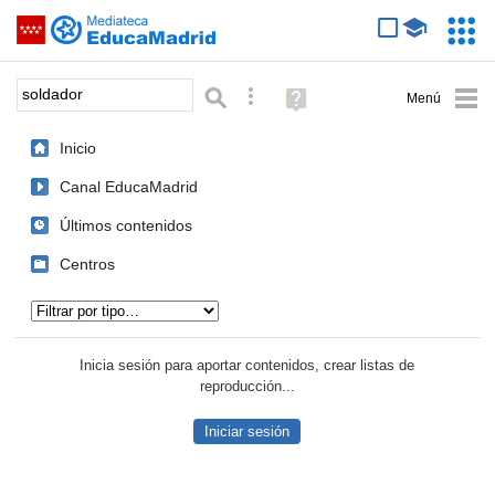
Mediateca de EducaMadrid
Saltar navegación
Servic
Educa
Palabra o frase:
Búsqueda avanzada
Ayuda
(en
ventana
Inicio
nueva)
Canal EducaMadrid
Últimos contenidos
Centros
Tipo de contenido:
Inicia sesión para aportar contenidos, crear listas de
reproducción...
Iniciar sesión