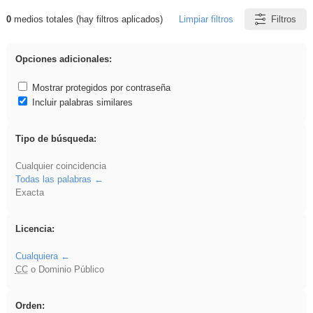
0
medios totales (hay filtros aplicados)
Limpiar filtros
Filtros
Resultados de: soldador
Opciones adicionales:
Mostrar protegidos por contraseña
Incluir palabras similares
Tipo de búsqueda:
Cualquier coincidencia
Todas las palabras
Exacta
Licencia:
Cualquiera
CC
o Dominio Público
Orden: