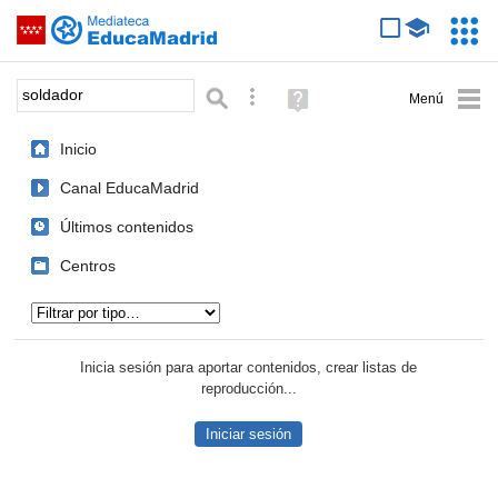
Mediateca de EducaMadrid
Saltar navegación
Servic
Educa
Palabra o frase:
Búsqueda avanzada
Ayuda
(en
ventana
Inicio
nueva)
Canal EducaMadrid
Últimos contenidos
Centros
Tipo de contenido:
Inicia sesión para aportar contenidos, crear listas de
reproducción...
Iniciar sesión