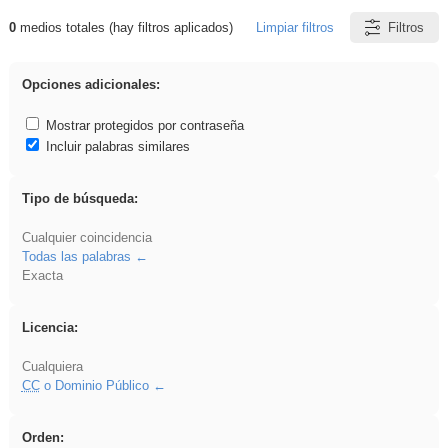
0
medios totales (hay filtros aplicados)
Limpiar filtros
Filtros
Resultados de: soldador
Opciones adicionales:
Mostrar protegidos por contraseña
Incluir palabras similares
Tipo de búsqueda:
Cualquier coincidencia
Todas las palabras
Exacta
Licencia:
Cualquiera
CC
o Dominio Público
Orden: