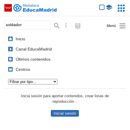
Mediateca de EducaMadrid
Saltar navegación
Servic
Educa
Palabra o frase:
Búsqueda avanzada
Ayuda
(en
ventana
Inicio
nueva)
Canal EducaMadrid
Últimos contenidos
Centros
Tipo de contenido:
Inicia sesión para aportar contenidos, crear listas de
reproducción...
Iniciar sesión