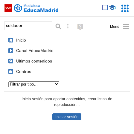
Mediateca de EducaMadrid
Saltar navegación
Servic
Educa
Palabra o frase:
Búsqueda avanzada
Ayuda
(en
ventana
Inicio
nueva)
Canal EducaMadrid
Últimos contenidos
Centros
Tipo de contenido:
Inicia sesión para aportar contenidos, crear listas de
reproducción...
Iniciar sesión