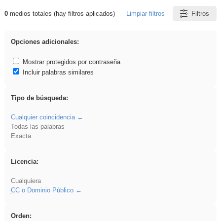
0
medios totales (hay filtros aplicados)
Limpiar filtros
Filtros
Resultados de: soldador
Opciones adicionales:
Mostrar protegidos por contraseña
Incluir palabras similares
Tipo de búsqueda:
Cualquier coincidencia
Todas las palabras
Exacta
Licencia:
Cualquiera
CC
o Dominio Público
Orden: