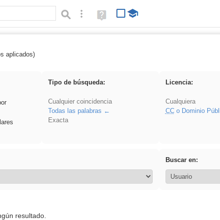
Búsqueda avanzada
Ayuda
(en
ventana
nueva)
os aplicados)
soldador
Tipo de búsqueda:
Licencia:
Cualquier coincidencia
Cualquiera
por
Todas las palabras
CC
o Dominio Públ
Exacta
lares
Buscar en:
ngún resultado.