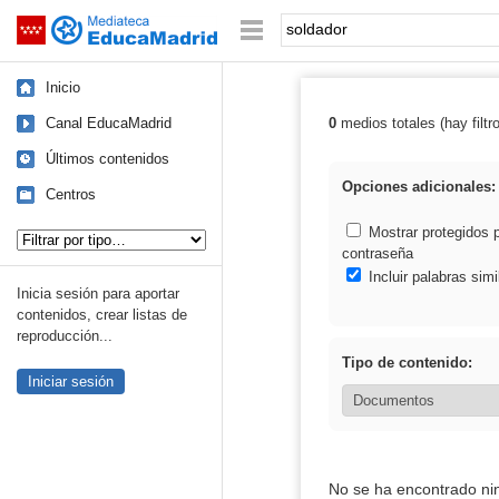
Mediateca de EducaMadrid
Saltar navegación
Palabra o frase:
Inicio
Canal EducaMadrid
0
medios totales (hay filtr
Resultados de: 
Últimos contenidos
Opciones adicionales:
Centros
Tipo de contenido:
Mostrar protegidos 
contraseña
Incluir palabras simi
Inicia sesión para aportar
contenidos, crear listas de
reproducción...
Tipo de contenido:
Iniciar sesión
No se ha encontrado ni