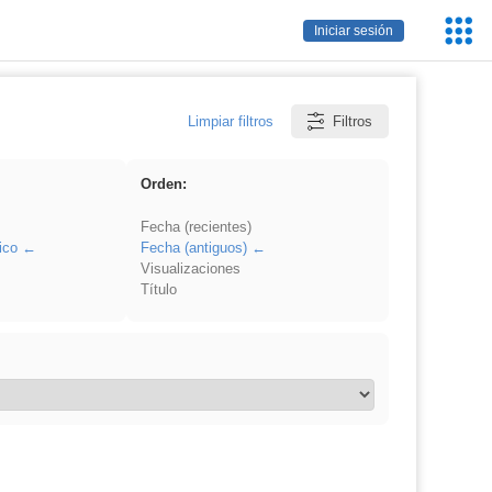
Servic
Iniciar sesión
Educa
Limpiar filtros
Filtros
Orden:
Fecha (recientes)
ico
Fecha (antiguos)
Visualizaciones
Título