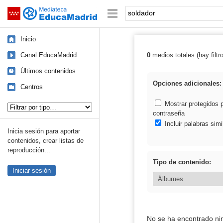
Mediateca de EducaMadrid
Saltar navegación
Palabra o frase:
Inicio
Canal EducaMadrid
0
medios totales (hay filtr
Resultados de: 
Últimos contenidos
Opciones adicionales:
Centros
Tipo de contenido:
Mostrar protegidos 
contraseña
Incluir palabras simi
Inicia sesión para aportar
contenidos, crear listas de
reproducción...
Tipo de contenido:
Iniciar sesión
No se ha encontrado ni