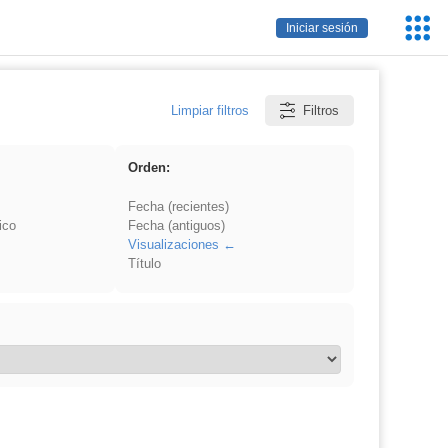
Servic
Iniciar sesión
Educa
Limpiar filtros
Filtros
Orden:
Fecha (recientes)
ico
Fecha (antiguos)
Visualizaciones
Título