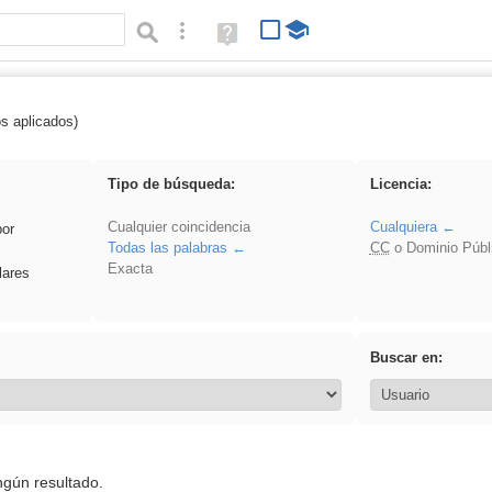
Búsqueda avanzada
Ayuda
(en
ventana
nueva)
os aplicados)
soldador
Tipo de búsqueda:
Licencia:
Cualquier coincidencia
Cualquiera
por
Todas las palabras
CC
o Dominio Públ
Exacta
lares
Buscar en:
ngún resultado.