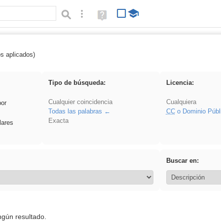
Búsqueda avanzada
Ayuda
(en
ventana
nueva)
os aplicados)
soldador
Tipo de búsqueda:
Licencia:
Cualquier coincidencia
Cualquiera
por
Todas las palabras
CC
o Dominio Públ
Exacta
lares
Buscar en:
ngún resultado.