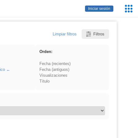
Servic
Iniciar sesión
Educa
Limpiar filtros
Filtros
Orden:
Fecha (recientes)
ico
Fecha (antiguos)
Visualizaciones
Título