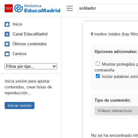
Mediateca de EducaMadrid
Saltar navegación
Palabra o frase:
Inicio
Canal EducaMadrid
0
medios totales (hay filtr
Resultados de: 
Últimos contenidos
Opciones adicionales:
Centros
Tipo de contenido:
Mostrar protegidos 
contraseña
Incluir palabras simi
Inicia sesión para aportar
contenidos, crear listas de
reproducción...
Tipo de contenido:
Iniciar sesión
No se ha encontrado ni