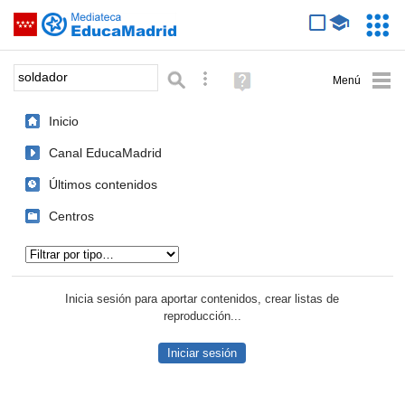
Mediateca de EducaMadrid
Saltar navegación
Servic
Educa
Palabra o frase:
Búsqueda avanzada
Ayuda
(en
ventana
Inicio
nueva)
Canal EducaMadrid
Últimos contenidos
Centros
Tipo de contenido:
Inicia sesión para aportar contenidos, crear listas de
reproducción...
Iniciar sesión