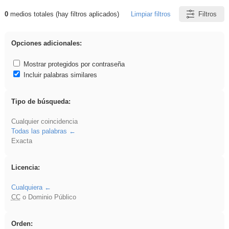
0
medios totales (hay filtros aplicados)
Limpiar filtros
Filtros
Resultados de: soldador
Opciones adicionales:
Mostrar protegidos por contraseña
Incluir palabras similares
Tipo de búsqueda:
Cualquier coincidencia
Todas las palabras
Exacta
Licencia:
Cualquiera
CC
o Dominio Público
Orden: