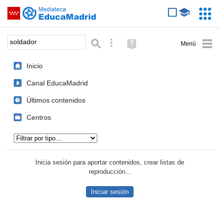
Mediateca de EducaMadrid
Saltar navegación
Servic
Educa
Palabra o frase:
Búsqueda avanzada
Ayuda
(en
ventana
Inicio
nueva)
Canal EducaMadrid
Últimos contenidos
Centros
Tipo de contenido:
Inicia sesión para aportar contenidos, crear listas de
reproducción...
Iniciar sesión