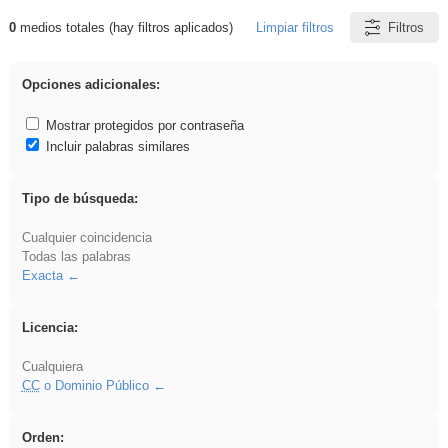
0
medios totales (hay filtros aplicados)
Limpiar filtros
Filtros
Resultados de: soldador
Opciones adicionales:
Mostrar protegidos por contraseña
Incluir palabras similares
Tipo de búsqueda:
Cualquier coincidencia
Todas las palabras
Exacta
Licencia:
Cualquiera
CC
o Dominio Público
Orden: