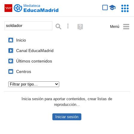
Mediateca de EducaMadrid
Saltar navegación
Servic
Educa
Palabra o frase:
Búsqueda avanzada
Ayuda
(en
ventana
Inicio
nueva)
Canal EducaMadrid
Últimos contenidos
Centros
Tipo de contenido:
Inicia sesión para aportar contenidos, crear listas de
reproducción...
Iniciar sesión