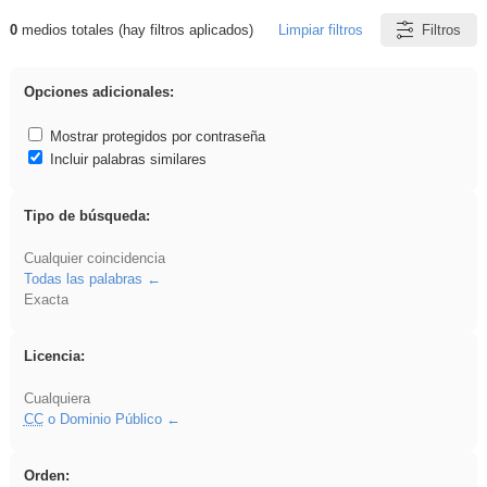
0
medios totales (hay filtros aplicados)
Limpiar filtros
Filtros
Resultados de: soldador
Opciones adicionales:
Mostrar protegidos por contraseña
Incluir palabras similares
Tipo de búsqueda:
Cualquier coincidencia
Todas las palabras
Exacta
Licencia:
Cualquiera
CC
o Dominio Público
Orden: