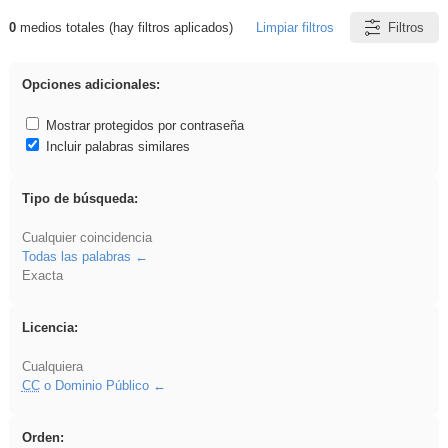
0
medios totales (hay filtros aplicados)
Limpiar filtros
Filtros
Resultados de: soldador
Opciones adicionales:
Mostrar protegidos por contraseña
Incluir palabras similares
Tipo de búsqueda:
Cualquier coincidencia
Todas las palabras
Exacta
Licencia:
Cualquiera
CC
o Dominio Público
Orden: