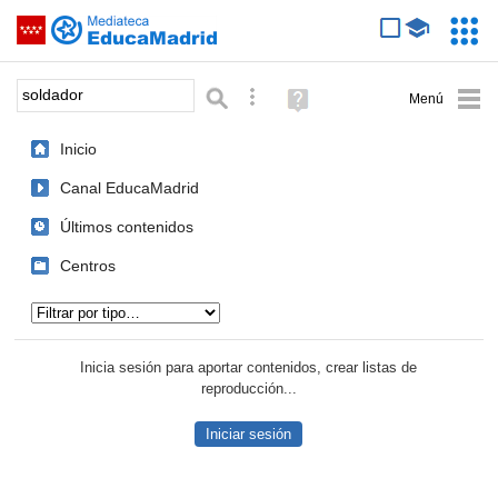
Mediateca de EducaMadrid
Saltar navegación
Servic
Educa
Palabra o frase:
Búsqueda avanzada
Ayuda
(en
ventana
Inicio
nueva)
Canal EducaMadrid
Últimos contenidos
Centros
Tipo de contenido:
Inicia sesión para aportar contenidos, crear listas de
reproducción...
Iniciar sesión