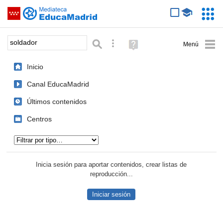
Mediateca de EducaMadrid
Saltar navegación
Servic
Educa
Palabra o frase:
Búsqueda avanzada
Ayuda
(en
ventana
Inicio
nueva)
Canal EducaMadrid
Últimos contenidos
Centros
Tipo de contenido:
Inicia sesión para aportar contenidos, crear listas de
reproducción...
Iniciar sesión