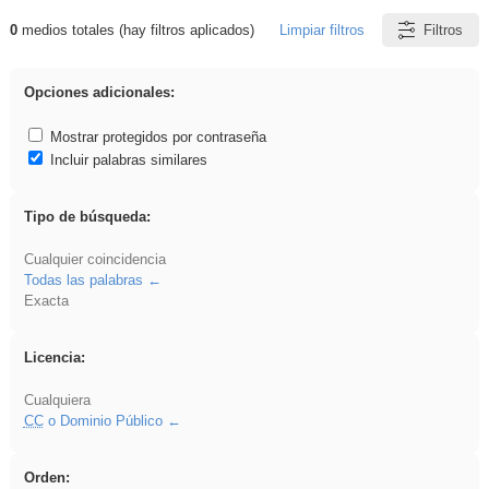
0
medios totales (hay filtros aplicados)
Limpiar filtros
Filtros
Resultados de: soldador
Opciones adicionales:
Mostrar protegidos por contraseña
Incluir palabras similares
Tipo de búsqueda:
Cualquier coincidencia
Todas las palabras
Exacta
Licencia:
Cualquiera
CC
o Dominio Público
Orden: