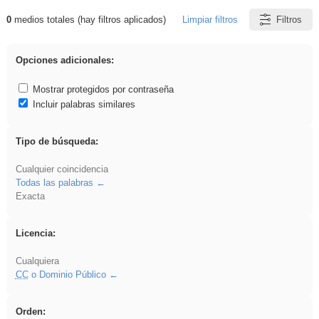
0
medios totales (hay filtros aplicados)
Limpiar filtros
Filtros
Resultados de: song
Opciones adicionales:
Mostrar protegidos por contraseña
Incluir palabras similares
Tipo de búsqueda:
Cualquier coincidencia
Todas las palabras
Exacta
Licencia:
Cualquiera
CC
o Dominio Público
Orden: