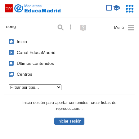
Mediateca de EducaMadrid
Saltar navegación
Servic
Educa
Palabra o frase:
Búsqueda avanzada
Ayuda
(en
ventana
Inicio
nueva)
Canal EducaMadrid
Últimos contenidos
Centros
Tipo de contenido:
Inicia sesión para aportar contenidos, crear listas de
reproducción...
Iniciar sesión