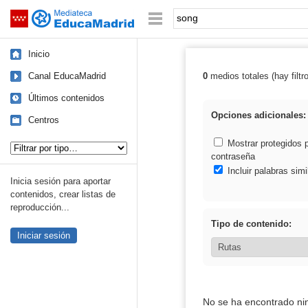
Mediateca de EducaMadrid
Saltar navegación
Palabra o frase:
Inicio
Canal EducaMadrid
0
medios totales (hay filtr
Resultados de:
Últimos contenidos
Opciones adicionales:
Centros
Tipo de contenido:
Mostrar protegidos 
contraseña
Incluir palabras simi
Inicia sesión para aportar
contenidos, crear listas de
reproducción...
Tipo de contenido:
Iniciar sesión
No se ha encontrado ni