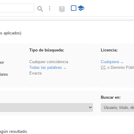
Búsqueda avanzada
Ayuda
(en
ventana
nueva)
os aplicados)
 song
Tipo de búsqueda:
Licencia:
Cualquier coincidencia
Cualquiera
por
Todas las palabras
CC
o Dominio Públ
Exacta
lares
Buscar en:
ngún resultado.