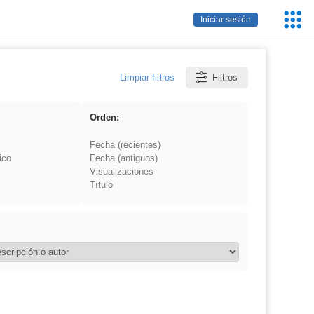
Servic
Iniciar sesión
Educa
Limpiar filtros
Filtros
Orden:
Fecha (recientes)
ico
Fecha (antiguos)
Visualizaciones
Título