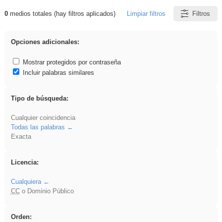
0
medios totales (hay filtros aplicados)
Limpiar filtros
Filtros
Resultados de: song
Opciones adicionales:
Mostrar protegidos por contraseña
Incluir palabras similares
Tipo de búsqueda:
Cualquier coincidencia
Todas las palabras
Exacta
Licencia:
Cualquiera
CC
o Dominio Público
Orden: