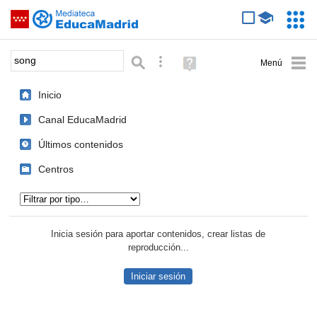
Mediateca de EducaMadrid
Saltar navegación
Servic
Educa
Palabra o frase:
Búsqueda avanzada
Ayuda
(en
ventana
Inicio
nueva)
Canal EducaMadrid
Últimos contenidos
Centros
Tipo de contenido:
Inicia sesión para aportar contenidos, crear listas de
reproducción...
Iniciar sesión