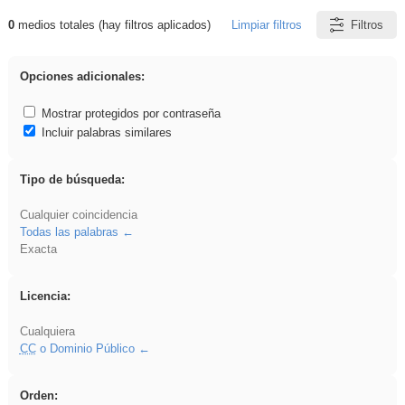
0
medios totales (hay filtros aplicados)
Limpiar filtros
Filtros
Resultados de: song
Opciones adicionales:
Mostrar protegidos por contraseña
Incluir palabras similares
Tipo de búsqueda:
Cualquier coincidencia
Todas las palabras
Exacta
Licencia:
Cualquiera
CC
o Dominio Público
Orden: