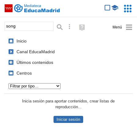
Mediateca de EducaMadrid
Saltar navegación
Servic
Educa
Palabra o frase:
Búsqueda avanzada
Ayuda
(en
ventana
Inicio
nueva)
Canal EducaMadrid
Últimos contenidos
Centros
Tipo de contenido:
Inicia sesión para aportar contenidos, crear listas de
reproducción...
Iniciar sesión