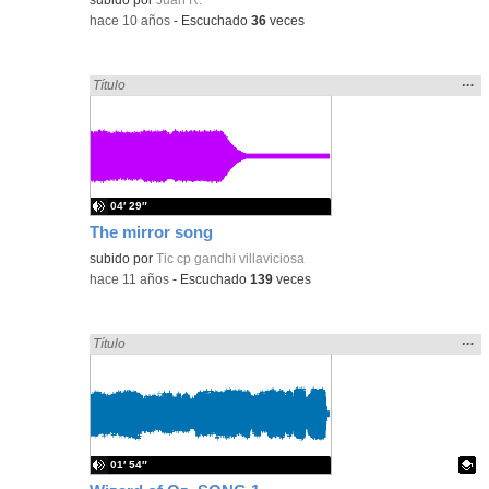
-
hace 10 años
-
Escuchado
36
veces
Mos
…
Encontrado «song» en:
Título
la
ubic
de l
bús
04′ 29″
The mirror song
subido por
Tic cp gandhi villaviciosa
-
hace 11 años
-
Escuchado
139
veces
Mos
…
Encontrado «song» en:
Título
la
ubic
de l
bús
01′ 54″