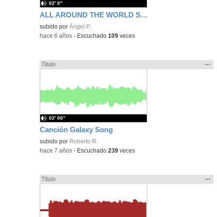
02′ 0″
ALL AROUND THE WORLD SONG
subido por
Ángel P.
-
hace 6 años
-
Escuchado
109
veces
Mos
…
Encontrado «song» en:
Título
la
ubic
de l
bús
02′ 06″
Canción Galaxy Song
subido por
Roberto R.
-
hace 7 años
-
Escuchado
239
veces
Mos
…
Encontrado «song» en:
Título
la
ubic
de l
bús