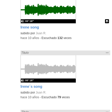
ubic
de l
bús
00′ 18″
Irene song
Contenido educativo.
subido por
Juan R.
-
hace 10 años
-
Escuchado
132
veces
Mos
…
Encontrado «song» en:
Título
la
ubic
de l
bús
00′ 18″
Irene´s song
subido por
Juan R.
-
hace 10 años
-
Escuchado
79
veces
Mos
…
Encontrado «song» en:
Título