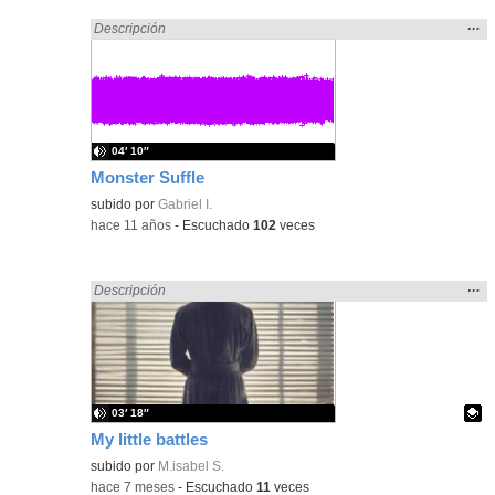
Mos
…
Encontrado «song» en:
Descripción
la
ubic
de l
bús
04′ 10″
Monster Suffle
subido por
Gabriel I.
-
hace 11 años
-
Escuchado
102
veces
Mos
…
Encontrado «song» en:
Descripción
la
ubic
de l
bús
03′ 18″
My little battles
Contenido educativo.
subido por
M.isabel S.
-
hace 7 meses
-
Escuchado
11
veces