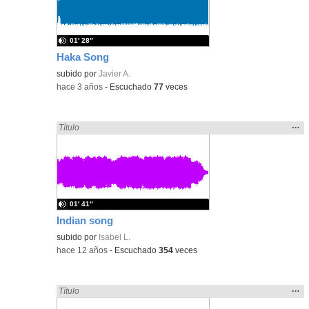
bús
01′ 28″
Haka Song
subido por
Javier A.
-
hace 3 años
-
Escuchado
77
veces
Mos
…
Encontrado «song» en:
Título
la
ubic
de l
bús
01′ 41″
Indian song
subido por
Isabel L.
-
hace 12 años
-
Escuchado
354
veces
Mos
…
Encontrado «song» en:
Título
la