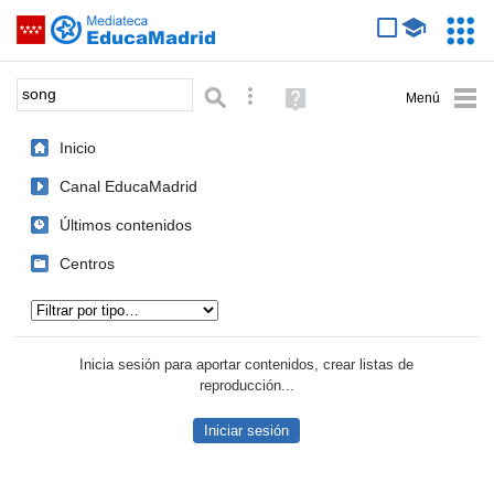
Mediateca de EducaMadrid
Saltar navegación
Servic
Educa
Palabra o frase:
Búsqueda avanzada
Ayuda
(en
ventana
Inicio
nueva)
Canal EducaMadrid
Últimos contenidos
Centros
Tipo de contenido:
Inicia sesión para aportar contenidos, crear listas de
reproducción...
Iniciar sesión