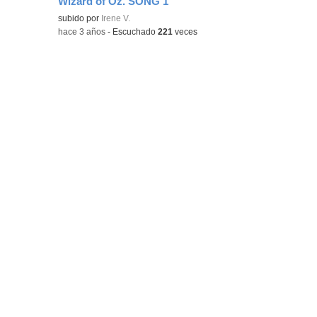
Wizard of Oz. SONG 1
Contenido educativo.
subido por
Irene V.
-
hace 3 años
-
Escuchado
221
veces