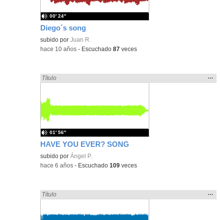
00′ 24″
Diego´s song
subido por
Juan R.
-
hace 10 años
-
Escuchado
87
veces
Mos
…
Encontrado «song» en:
Título
la
ubic
de l
bús
01′ 56″
HAVE YOU EVER? SONG
subido por
Ángel P.
-
hace 6 años
-
Escuchado
109
veces
Mos
…
Encontrado «song» en:
Título
la
ubic
de l