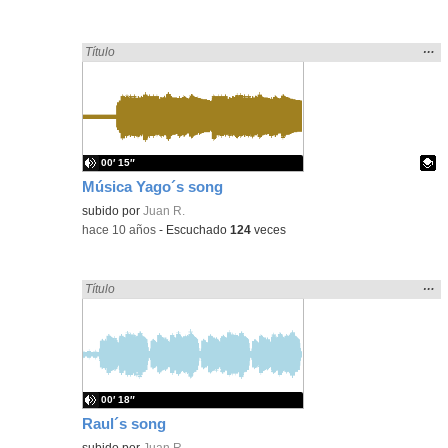
Mos
…
Encontrado «song» en:
Título
la
ubic
de l
bús
00′ 15″
Música Yago´s song
Contenido educativo.
subido por
Juan R.
-
hace 10 años
-
Escuchado
124
veces
Mos
…
Encontrado «song» en:
Título
la
ubic
de l
bús
00′ 18″
Raul´s song
subido por
Juan R.