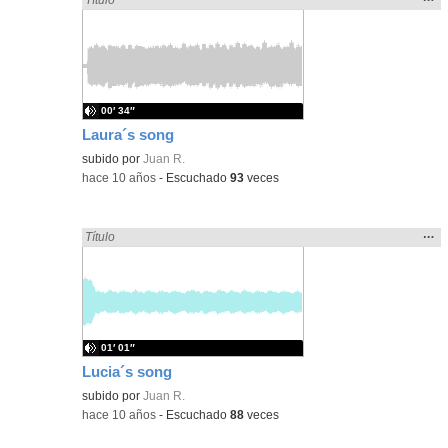
la
ubic
de l
bús
00′ 34″
Laura´s song
subido por
Juan R.
-
hace 10 años
-
Escuchado
93
veces
Mos
…
Encontrado «song» en:
Título
la
ubic
de l
bús
01′ 01″
Lucia´s song
subido por
Juan R.
-
hace 10 años
-
Escuchado
88
veces