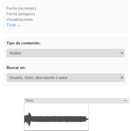
Fecha (recientes)
Fecha (antiguos)
Visualizaciones
Título
Tipo de contenido:
Buscar en:
Mos
…
Encontrado «song» en:
Título
la
ubic
de l
bús