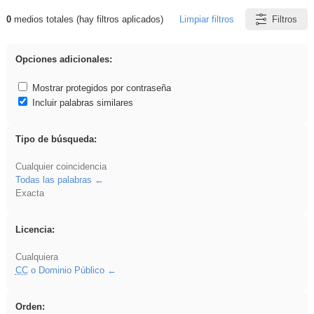
0
medios totales (hay filtros aplicados)
Limpiar filtros
Filtros
Resultados de: song
Opciones adicionales:
Mostrar protegidos por contraseña
Incluir palabras similares
Tipo de búsqueda:
Cualquier coincidencia
Todas las palabras
Exacta
Licencia:
Cualquiera
CC
o Dominio Público
Orden: