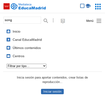
Mediateca de EducaMadrid
Saltar navegación
Servic
Educa
Palabra o frase:
Búsqueda avanzada
Ayuda
(en
ventana
Inicio
nueva)
Canal EducaMadrid
Últimos contenidos
Centros
Tipo de contenido:
Inicia sesión para aportar contenidos, crear listas de
reproducción...
Iniciar sesión