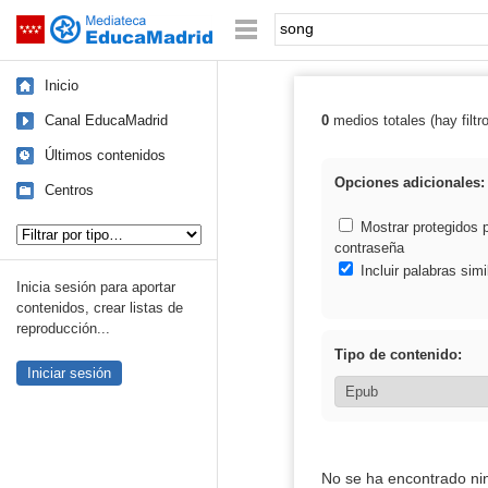
Mediateca de EducaMadrid
Saltar navegación
Palabra o frase:
Inicio
Canal EducaMadrid
0
medios totales (hay filtr
Resultados de:
Últimos contenidos
Opciones adicionales:
Centros
Tipo de contenido:
Mostrar protegidos 
contraseña
Incluir palabras simi
Inicia sesión para aportar
contenidos, crear listas de
reproducción...
Tipo de contenido:
Iniciar sesión
No se ha encontrado ni