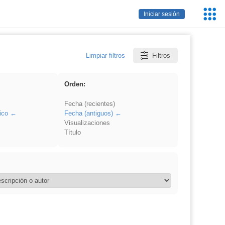
Servic
Iniciar sesión
Educa
Limpiar filtros
Filtros
Orden:
Fecha (recientes)
ico
Fecha (antiguos)
Visualizaciones
Título