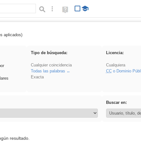
Búsqueda avanzada
Ayuda
(en
ventana
nueva)
os aplicados)
 song
Tipo de búsqueda:
Licencia:
Cualquier coincidencia
Cualquiera
por
Todas las palabras
CC
o Dominio Públ
Exacta
lares
Buscar en:
ngún resultado.