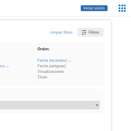
Servic
Iniciar sesión
Educa
Limpiar filtros
Filtros
Orden:
Fecha (recientes)
ico
Fecha (antiguos)
Visualizaciones
Título