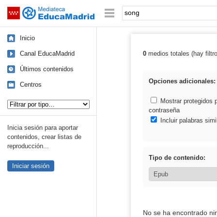
Mediateca de EducaMadrid
Saltar navegación
Palabra o frase:
Inicio
Canal EducaMadrid
0
medios totales (hay filtr
Resultados de:
Últimos contenidos
Opciones adicionales:
Centros
Tipo de contenido:
Mostrar protegidos 
contraseña
Incluir palabras simi
Inicia sesión para aportar
contenidos, crear listas de
reproducción...
Tipo de contenido:
Iniciar sesión
No se ha encontrado ni