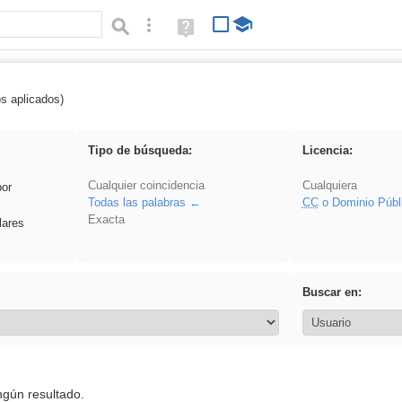
Búsqueda avanzada
Ayuda
(en
ventana
nueva)
os aplicados)
 song
Tipo de búsqueda:
Licencia:
Cualquier coincidencia
Cualquiera
por
Todas las palabras
CC
o Dominio Públ
Exacta
lares
Buscar en:
ngún resultado.