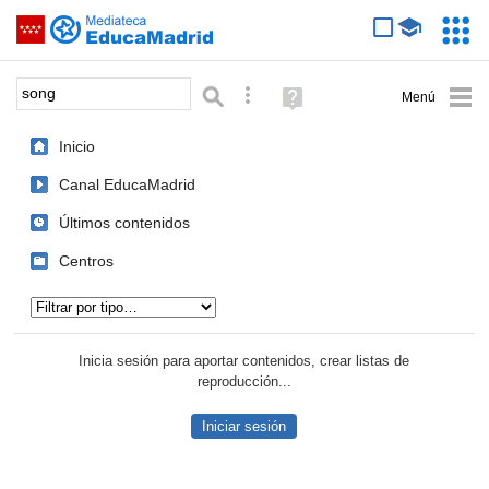
Mediateca de EducaMadrid
Saltar navegación
Servic
Educa
Palabra o frase:
Búsqueda avanzada
Ayuda
(en
ventana
Inicio
nueva)
Canal EducaMadrid
Últimos contenidos
Centros
Tipo de contenido:
Inicia sesión para aportar contenidos, crear listas de
reproducción...
Iniciar sesión