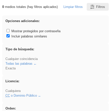
0
medios totales (hay filtros aplicados)
Limpiar filtros
Filtros
Resultados de: song
Opciones adicionales:
Mostrar protegidos por contraseña
Incluir palabras similares
Tipo de búsqueda:
Cualquier coincidencia
Todas las palabras
Exacta
Licencia:
Cualquiera
CC
o Dominio Público
Orden: