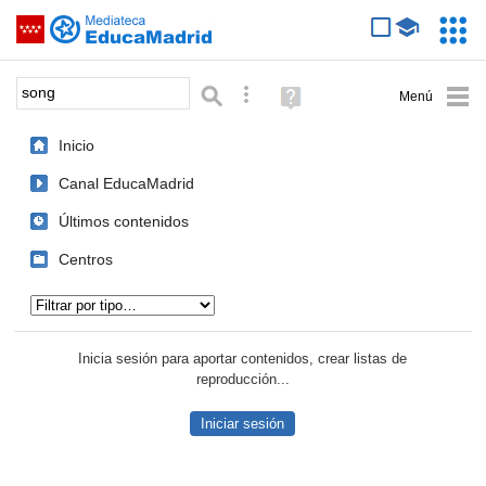
Mediateca de EducaMadrid
Saltar navegación
Servic
Educa
Palabra o frase:
Búsqueda avanzada
Ayuda
(en
ventana
Inicio
nueva)
Canal EducaMadrid
Últimos contenidos
Centros
Tipo de contenido:
Inicia sesión para aportar contenidos, crear listas de
reproducción...
Iniciar sesión