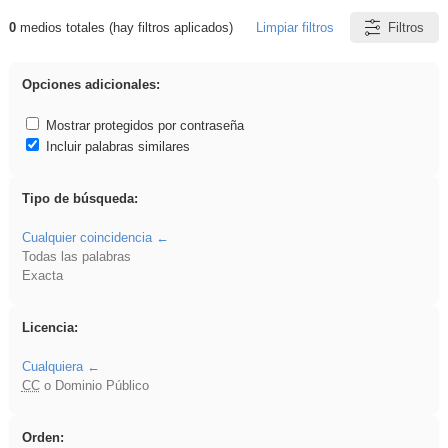
0
medios totales (hay filtros aplicados)
Limpiar filtros
Filtros
Resultados de: song
Opciones adicionales:
Mostrar protegidos por contraseña
Incluir palabras similares
Tipo de búsqueda:
Cualquier coincidencia
Todas las palabras
Exacta
Licencia:
Cualquiera
CC
o Dominio Público
Orden: