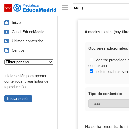
Mediateca de EducaMadrid
Saltar navegación
Palabra o frase:
Inicio
Canal EducaMadrid
0
medios totales (hay filtr
Resultados de:
Últimos contenidos
Opciones adicionales:
Centros
Tipo de contenido:
Mostrar protegidos 
contraseña
Incluir palabras simi
Inicia sesión para aportar
contenidos, crear listas de
reproducción...
Tipo de contenido:
Iniciar sesión
No se ha encontrado ni