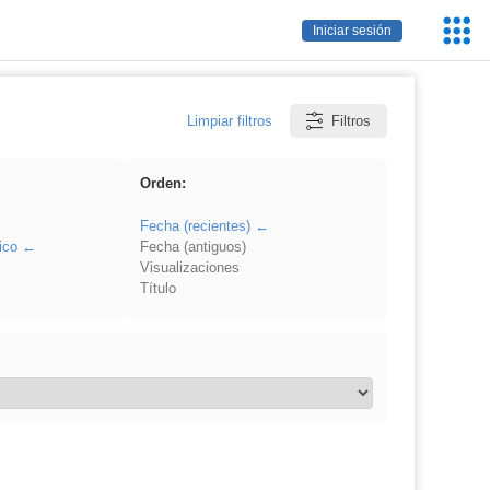
Servic
Iniciar sesión
Educa
Limpiar filtros
Filtros
Orden:
Fecha (recientes)
ico
Fecha (antiguos)
Visualizaciones
Título