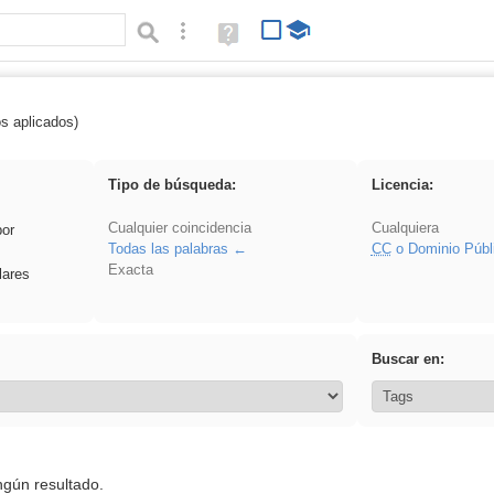
Búsqueda avanzada
Ayuda
(en
ventana
nueva)
os aplicados)
 song
Tipo de búsqueda:
Licencia:
Cualquier coincidencia
Cualquiera
por
Todas las palabras
CC
o Dominio Públ
Exacta
lares
Buscar en:
ngún resultado.