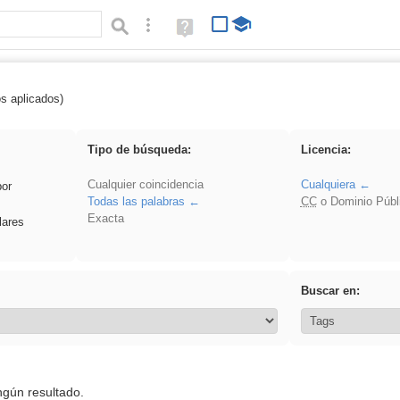
Búsqueda avanzada
Ayuda
(en
ventana
nueva)
os aplicados)
 song
Tipo de búsqueda:
Licencia:
Cualquier coincidencia
Cualquiera
por
Todas las palabras
CC
o Dominio Públ
Exacta
lares
Buscar en:
ngún resultado.