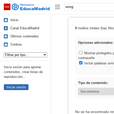
Mediateca de EducaMadrid
Saltar navegación
Palabra o frase:
Inicio
Canal EducaMadrid
0
medios totales (hay filtr
Resultados de:
Últimos contenidos
Opciones adicionales:
Centros
Tipo de contenido:
Mostrar protegidos 
contraseña
Incluir palabras simi
Inicia sesión para aportar
contenidos, crear listas de
reproducción...
Tipo de contenido:
Iniciar sesión
No se ha encontrado ni