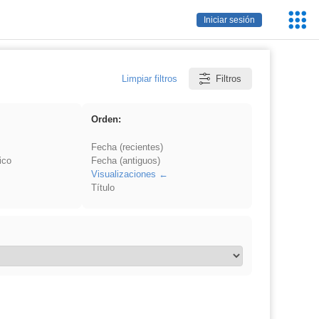
Servic
Iniciar sesión
Educa
Limpiar filtros
Filtros
Orden:
Fecha (recientes)
ico
Fecha (antiguos)
Visualizaciones
Título