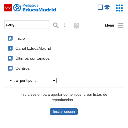
Mediateca de EducaMadrid
Saltar navegación
Servic
Educa
Palabra o frase:
Búsqueda avanzada
Ayuda
(en
ventana
Inicio
nueva)
Canal EducaMadrid
Últimos contenidos
Centros
Tipo de contenido:
Inicia sesión para aportar contenidos, crear listas de
reproducción...
Iniciar sesión