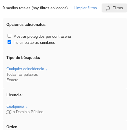
0
medios totales (hay filtros aplicados)
Limpiar filtros
Filtros
Resultados de: song
Opciones adicionales:
Mostrar protegidos por contraseña
Incluir palabras similares
Tipo de búsqueda:
Cualquier coincidencia
Todas las palabras
Exacta
Licencia:
Cualquiera
CC
o Dominio Público
Orden: