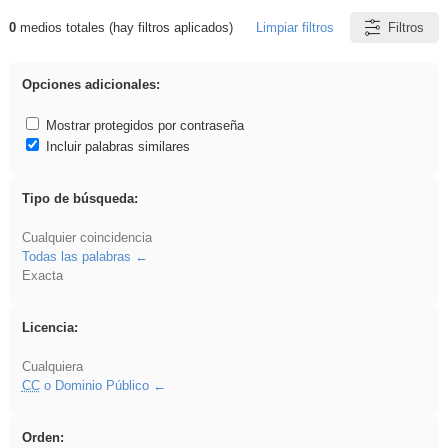
0
medios totales (hay filtros aplicados)
Limpiar filtros
Filtros
Resultados de: song
Opciones adicionales:
Mostrar protegidos por contraseña
Incluir palabras similares
Tipo de búsqueda:
Cualquier coincidencia
Todas las palabras
Exacta
Licencia:
Cualquiera
CC
o Dominio Público
Orden: