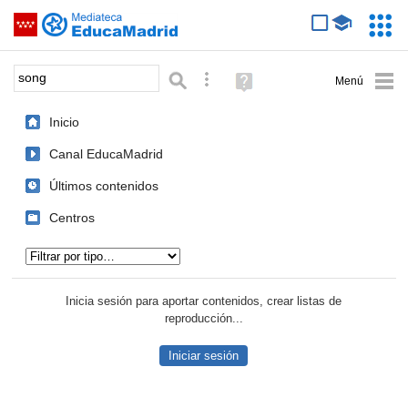
Mediateca de EducaMadrid
Saltar navegación
Servic
Educa
Palabra o frase:
Búsqueda avanzada
Ayuda
(en
ventana
Inicio
nueva)
Canal EducaMadrid
Últimos contenidos
Centros
Tipo de contenido:
Inicia sesión para aportar contenidos, crear listas de
reproducción...
Iniciar sesión